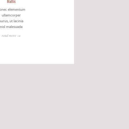
Mattis
onec elementum
ullamcorper
purus, ut lacinia
nisl malesuada
read more →