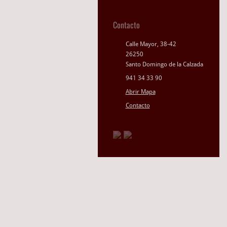
Contacto
Calle Mayor, 38-42
26250
Santo Domingo de la Calzada
941 34 33 90
Abrir Mapa
Contacto