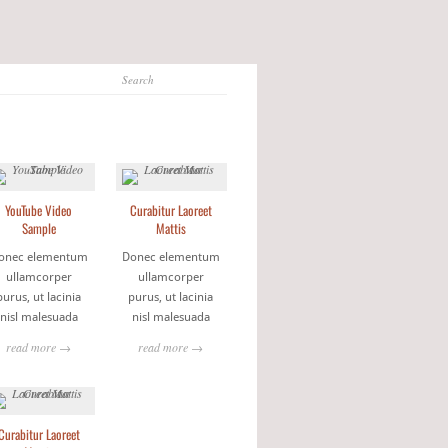
YouTube Video
Curabitur Laoreet
Sample
Mattis
onec elementum
Donec elementum
ullamcorper
ullamcorper
purus, ut lacinia
purus, ut lacinia
nisl malesuada
nisl malesuada
read more →
read more →
Curabitur Laoreet