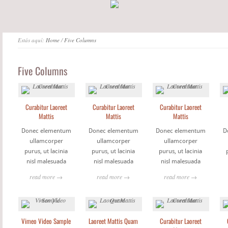
Estás aquí:
Home
/
Five Columns
Five Columns
Curabitur Laoreet
Curabitur Laoreet
Curabitur Laoreet
Mattis
Mattis
Mattis
Donec elementum
Donec elementum
Donec elementum
D
ullamcorper
ullamcorper
ullamcorper
purus, ut lacinia
purus, ut lacinia
purus, ut lacinia
nisl malesuada
nisl malesuada
nisl malesuada
read more →
read more →
read more →
Vimeo Video Sample
Laoreet Mattis Quam
Curabitur Laoreet