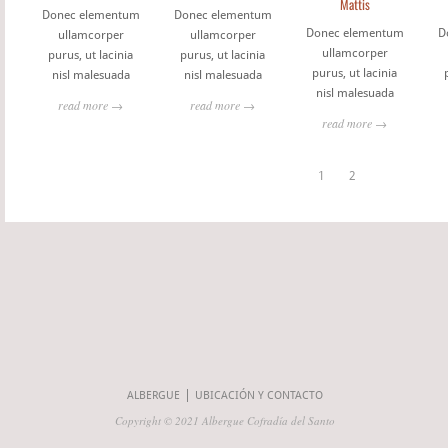
Mattis
Donec elementum
Donec elementum
Donec elementum
D
ullamcorper
ullamcorper
ullamcorper
purus, ut lacinia
purus, ut lacinia
purus, ut lacinia
nisl malesuada
nisl malesuada
nisl malesuada
read more →
read more →
read more →
1
2
ALBERGUE
UBICACIÓN Y CONTACTO
Copyright © 2021 Albergue Cofradía del Santo