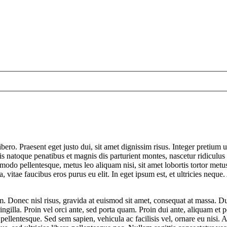
libero. Praesent eget justo dui, sit amet dignissim risus. Integer pretiu
is natoque penatibus et magnis dis parturient montes, nascetur ridiculu
modo pellentesque, metus leo aliquam nisi, sit amet lobortis tortor metu
 vitae faucibus eros purus eu elit. In eget ipsum est, et ultricies neque
m. Donec nisl risus, gravida at euismod sit amet, consequat at massa. D
ingilla. Proin vel orci ante, sed porta quam. Proin dui ante, aliquam et 
ellentesque. Sed sem sapien, vehicula ac facilisis vel, ornare eu nisi. 