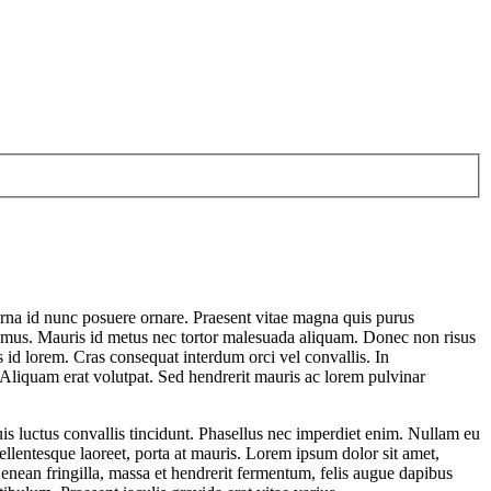
m urna id nunc posuere ornare. Praesent vitae magna quis purus
s mus. Mauris id metus nec tortor malesuada aliquam. Donec non risus
s id lorem. Cras consequat interdum orci vel convallis. In
. Aliquam erat volutpat. Sed hendrerit mauris ac lorem pulvinar
uis luctus convallis tincidunt. Phasellus nec imperdiet enim. Nullam eu
pellentesque laoreet, porta at mauris. Lorem ipsum dolor sit amet,
Aenean fringilla, massa et hendrerit fermentum, felis augue dapibus