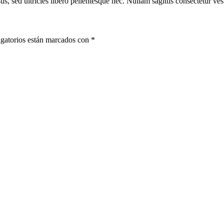
s, sed ultricies libero pellentesque nec. Nullam sagittis consectetur vest
gatorios están marcados con
*