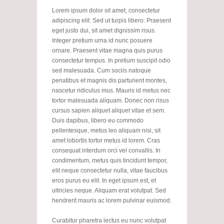
Lorem ipsum dolor sit amet, consectetur
adipiscing elit. Sed ut turpis libero. Praesent
eget justo dui, sit amet dignissim risus.
Integer pretium urna id nunc posuere
ornare. Praesent vitae magna quis purus
consectetur tempus. In pretium suscipit odio
sed malesuada. Cum sociis natoque
penatibus et magnis dis parturient montes,
nascetur ridiculus mus. Mauris id metus nec
tortor malesuada aliquam. Donec non risus
cursus sapien aliquet aliquet vitae et sem.
Duis dapibus, libero eu commodo
pellentesque, metus leo aliquam nisi, sit
amet lobortis tortor metus id lorem. Cras
consequat interdum orci vel convallis. In
condimentum, metus quis tincidunt tempor,
elit neque consectetur nulla, vitae faucibus
eros purus eu elit. In eget ipsum est, et
ultricies neque. Aliquam erat volutpat. Sed
hendrerit mauris ac lorem pulvinar euismod.
Curabitur pharetra lectus eu nunc volutpat