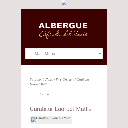
Estás aquí:
Home
/
Five Columns
/
Curabitur
Laoreet Mattis
Curabitur Laoreet Mattis