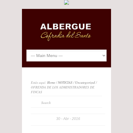
Estás aquí:
Home
/
NOTICIAS
/
Uncategorized
/
OFRENDA DE LOS ADMINISTRADORES DE
FINCAS
30
Abr
2016