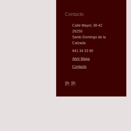
Contacto
Calle Mayor, 38-42
26250
Santo Domingo de la
Calzada
941 34 33 90
Abrir Mapa
Contacto