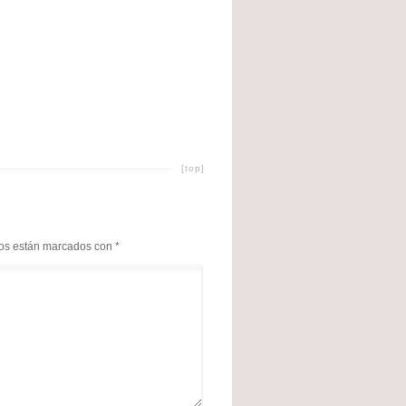
[top]
ios están marcados con
*