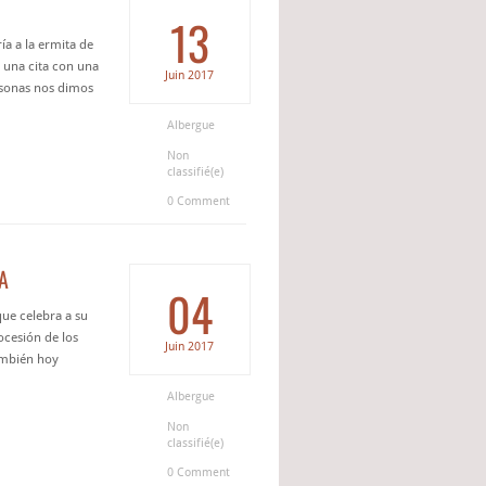
13
a a la ermita de
 una cita con una
Juin
2017
ersonas nos dimos
Albergue
Non
classifié(e)
0 Comment
A
04
ue celebra a su
ocesión de los
Juin
2017
ambién hoy
Albergue
Non
classifié(e)
0 Comment