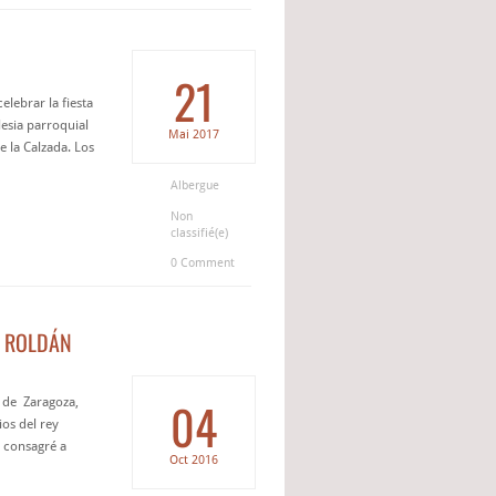
21
elebrar la fiesta
lesia parroquial
Mai
2017
 la Calzada. Los
Albergue
Non
classifié(e)
0 Comment
E ROLDÁN
04
 de Zaragoza,
os del rey
 consagré a
Oct
2016