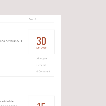
30
empo de verano. El
Juin
2025
Albergue
General
0 Comment
ocalidad de