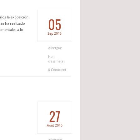
05
inos la exposición
ez ha realizado
amentales a lo
Sep
2016
Albergue
Non
classifié(e)
0 Comment
27
Août
2016
Albergue