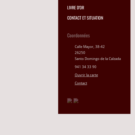
LIVRE D’OR
CONTACT ET SITUATION
Coordonnées
Calle Mayor, 38-42
26250
Santo Domingo de la Calzada
941 34 33 90
Ouvrir la carte
Contact