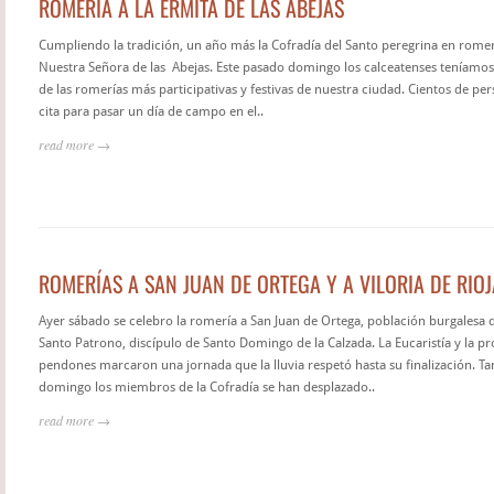
ROMERÍA A LA ERMITA DE LAS ABEJAS
Cumpliendo la tradición, un año más la Cofradía del Santo peregrina en romerí
Nuestra Señora de las Abejas. Este pasado domingo los calceatenses teníamos
de las romerías más participativas y festivas de nuestra ciudad. Cientos de p
cita para pasar un día de campo en el..
read more →
ROMERÍAS A SAN JUAN DE ORTEGA Y A VILORIA DE RIOJ
Ayer sábado se celebro la romería a San Juan de Ortega, población burgalesa q
Santo Patrono, discípulo de Santo Domingo de la Calzada. La Eucaristía y la pr
pendones marcaron una jornada que la lluvia respetó hasta su finalización. T
domingo los miembros de la Cofradía se han desplazado..
read more →