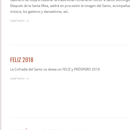
Gallinero de Rioja a celebrar la tradicional romería en honor a Santo Domingo 
Después de la Santa Misa, saldrá en procesión la imagen del Santo, acompaña
música, los gaiteros y danzadores, así..
read more →
FELIZ 2018
La Cofradía del Santo os desea un FELIZ y PRÓSPERO 2018
read more →