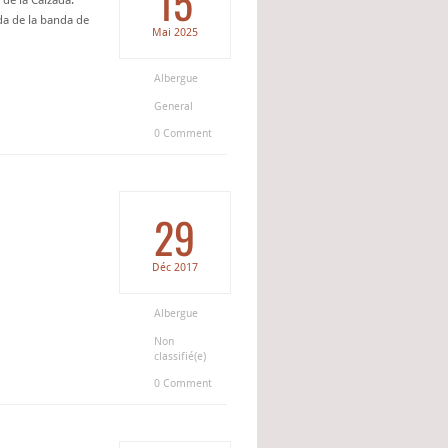
15
de la Calzada.
da de la banda de
Mai
2025
Albergue
General
0 Comment
29
Déc
2017
Albergue
Non
classifié(e)
0 Comment