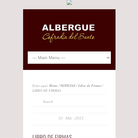
Estás aquí:
Home
/
NOTICIAS
/
Libro de Firmas
/
LIBRO DE FIRMAS
10
Mai
2015
LIBRO DE FIRMAS