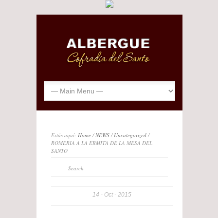
Estás aquí:
Home
/
NEWS
/
Uncategorized
/
ROMERIA A LA ERMITA DE LA MESA DEL
SANTO
14
Oct
2015